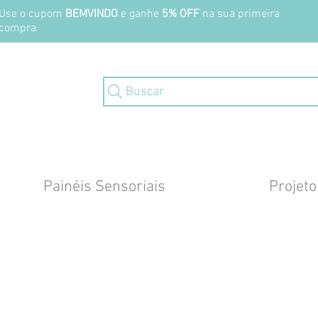
Use o cupom
BEMVINDO
e ganhe
5% OFF
na sua primeira
compra
Buscar
Painéis Sensoriais
Projeto