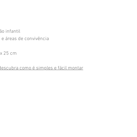
o infantil
 e áreas de convivência
x 25 cm
 descubra como é simples e fácil montar