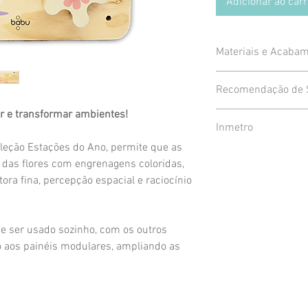
Adicionar ao car
Materiais e Acaba
Produzido em comp
Recomendação de 
acabamento em vern
seguro para as cria
ar e transformar ambientes!
A presença de um a
Inmetro
cada peça pode apr
uso. Aproveite ess
desenho, tornando 
oleção Estações do Ano, permite que as
também! Antes de e
Produto certificado
das flores com engrenagens coloridas,
remova toda a emb
segurança e qualid
ra fina, percepção espacial e raciocínio
ode ser usado sozinho, com os outros
o aos painéis modulares, ampliando as