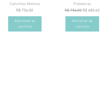
Visualização rápida
Visualização rápida
Caminhos Motores
Prateleiras
Preço
Preço normal
Preço promoci
R$ 756,00
R$ 756,00
R$ 680,40
Adicionar ao
Adicionar ao
carrinho
carrinho