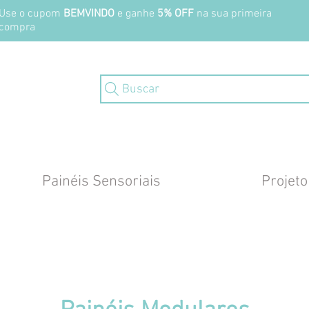
Use o cupom
BEMVINDO
e ganhe
5% OFF
na sua primeira
compra
Buscar
Painéis Sensoriais
Projeto