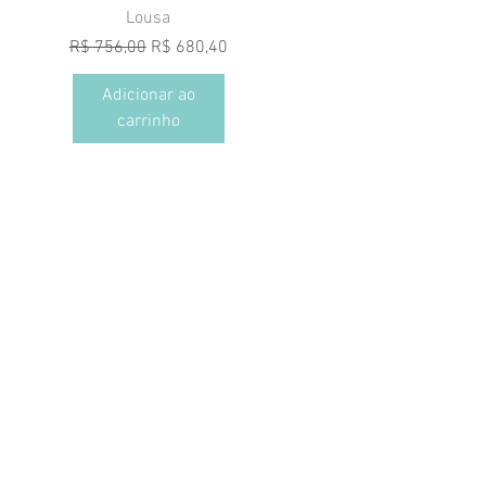
Visualização rápida
Lousa
onal
Preço normal
Preço promocional
R$ 756,00
R$ 680,40
Adicionar ao
carrinho