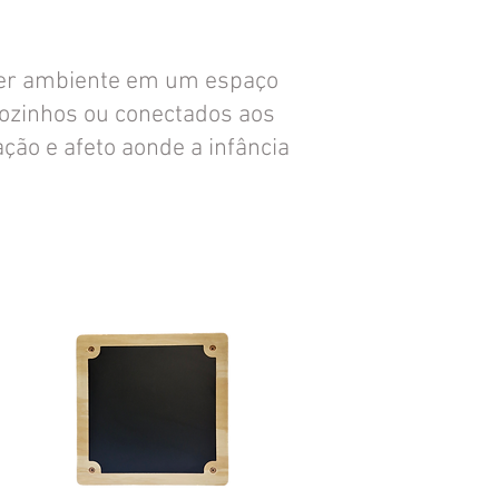
er ambiente em um espaço
 sozinhos ou conectados
aos
ção e afeto aonde a infância