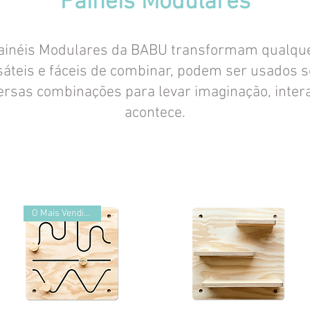
Painéis Modulares
ainéis Modulares da BABU transformam qualqu
rsáteis e fáceis de combinar, podem ser usados
ersas combinações para levar imaginação, intera
acontece.
O Mais Vendido!