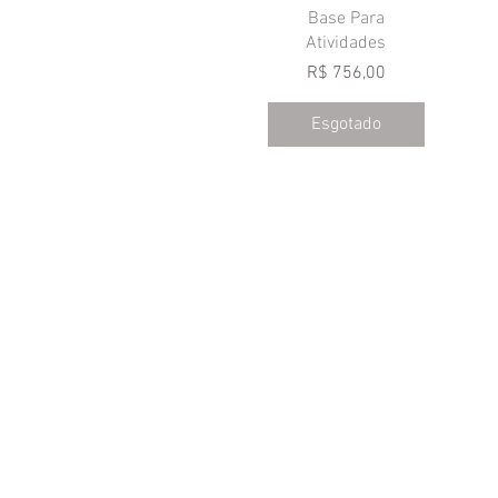
Visualização rápida
Base Para
Atividades
Preço
R$ 756,00
Esgotado